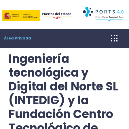
Skip
to
content
Área Privada
Ingeniería
tecnológica y
Digital del Norte SL
(INTEDIG) y la
Fundación Centro
Tecnológico de