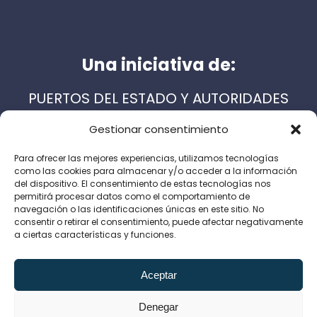
Una iniciativa de:
PUERTOS DEL ESTADO Y AUTORIDADES
PORTUARIAS ESPAÑOLAS
Gestionar consentimiento
Para ofrecer las mejores experiencias, utilizamos tecnologías
como las cookies para almacenar y/o acceder a la información
Servicios de apoyo:
del dispositivo. El consentimiento de estas tecnologías nos
permitirá procesar datos como el comportamiento de
navegación o las identificaciones únicas en este sitio. No
consentir o retirar el consentimiento, puede afectar negativamente
a ciertas características y funciones.
Aviso Legal
Política de Privacidad
Aceptar
Política de cookies
Canal de denuncias
Denegar