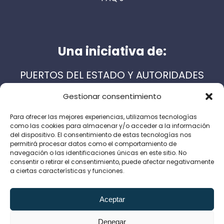
Una iniciativa de:
PUERTOS DEL ESTADO Y AUTORIDADES
PORTUARIAS ESPAÑOLAS
Gestionar consentimiento
Para ofrecer las mejores experiencias, utilizamos tecnologías
como las cookies para almacenar y/o acceder a la información
Servicios de apoyo:
del dispositivo. El consentimiento de estas tecnologías nos
permitirá procesar datos como el comportamiento de
navegación o las identificaciones únicas en este sitio. No
consentir o retirar el consentimiento, puede afectar negativamente
a ciertas características y funciones.
Aviso Legal
Política de Privacidad
Aceptar
Política de cookies
Canal de denuncias
Denegar