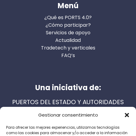
Menú
¿Qué es PORTS 4.0?
¿Cómo participar?
Servicios de apoyo
Actualidad
Tradetech y verticales
FAQ’s
Una iniciativa de:
PUERTOS DEL ESTADO Y AUTORIDADES
PORTUARIAS ESPAÑOLAS
Gestionar consentimiento
Para ofrecer las mejores experiencias, utilizamos tecnologías
como las cookies para almacenar y/o acceder a la información