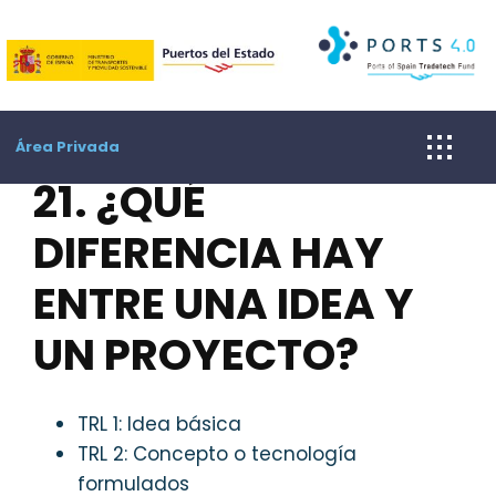
Skip
to
content
Área Privada
21. ¿QUÉ
DIFERENCIA HAY
ENTRE UNA IDEA Y
UN PROYECTO?
TRL 1: Idea básica
TRL 2: Concepto o tecnología
formulados