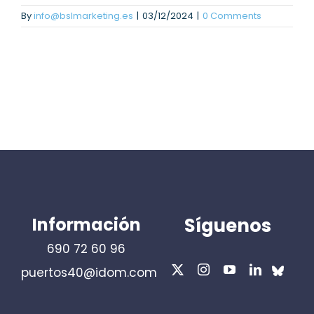
By
info@bslmarketing.es
|
03/12/2024
|
0 Comments
Información
Síguenos
690 72 60 96
puertos40@idom.com